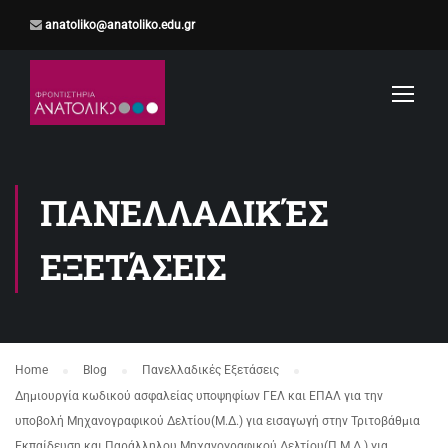
anatoliko@anatoliko.edu.gr
ΠΑΝΕΛΛΑΔΙΚΈΣ
ΕΞΕΤΆΣΕΙΣ
Home
Blog
Πανελλαδικές Εξετάσεις
Δημιουργία κωδικού ασφαλείας υποψηφίων ΓΕΛ και ΕΠΑΛ για την
υποβολή Μηχανογραφικού Δελτίου(Μ.Δ.) για εισαγωγή στην Τριτοβάθμια
Εκπαίδευση και Παράλληλου Μηχανογραφικού Δελτίου(Π.Μ.Δ.) για