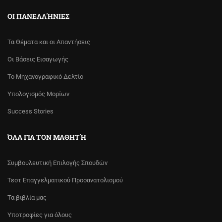
ΟΙ ΠΑΝΕΛΛΉΝΙΕΣ
Τα Θέματα και οι Απαντήσεις
Οι Βάσεις Εισαγωγής
Το Μηχανογραφικό Δελτίο
Υπολογισμός Μορίων
Success Stories
ΌΛΑ ΓΙΑ ΤΟΝ ΜΑΘΗΤΉ
Συμβουλευτική Επιλογής Σπουδών
Τεστ Επαγγελματικού Προσανατολισμού
Τα βιβλία μας
Υποτροφίες για όλους