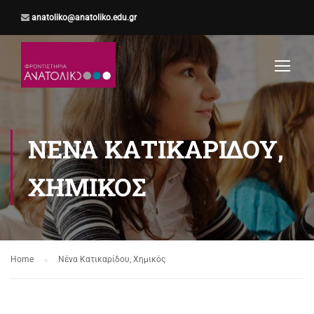
anatoliko@anatoliko.edu.gr
ΝΈΝΑ ΚΑΤΙΚΑΡΊΔΟΥ,
ΧΗΜΙΚΌΣ
Home
Νένα Κατικαρίδου, Χημικός