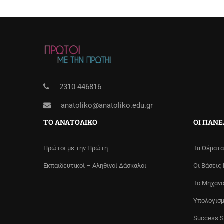
2310 446816
anatoliko@anatoliko.edu.gr
ΤΟ ΑΝΑΤΟΛΙΚΌ
ΟΙ ΠΑΝ
Πρώτοι με την Πρώτη
Τα Θέματα
Εκπαιδευτικοί – Αληθινοί Δάσκαλοι
Οι Βάσεις
Το Μηχανο
Υπολογισ
Success S