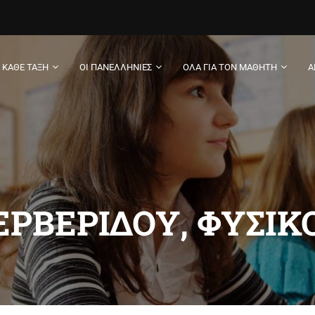
Α ΚΆΘΕ ΤΆΞΗ
ΟΙ ΠΑΝΕΛΛΉΝΙΕΣ
ΌΛΑ ΓΙΑ ΤΟΝ ΜΑΘΗΤΉ
Α
ΕΡΒΕΡΊΔΟΥ, ΦΥΣΙΚ