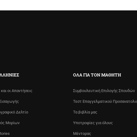
ΕΛΛΉΝΙΕΣ
ΌΛΑ ΓΙΑ ΤΟΝ ΜΑΘΗΤΉ
 και οι Απαντήσεις
Συμβουλευτική Επιλογής Σπουδών
 Εισαγωγής
Τεστ Επαγγελματικού Προσανατολι
γραφικό Δελτίο
Τα βιβλία μας
μός Μορίων
Υποτροφίες για όλους
tories
Μέντορας