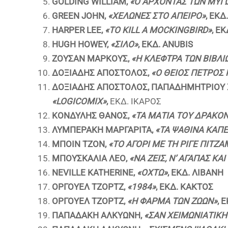
GOLDING
WILLIAM
,
«Ο ΑΡΧΟΝΤΑΣ ΤΩΝ ΜΥΓ
GREEN JOHN,
«ΧΕΛΩΝΕΣ ΣΤΟ ΑΠΕΙΡΟ»
, ΕΚΔ
HARPER LEE,
«TO KILL A MOCKINGBIRD»
,
ΕΚ
HUGH
HOWEY
,
«ΣΙΛΟ
»
,
ΕΚΔ
. ANUBIS
ΖΟΥΣΑΝ ΜΑΡΚΟΥΣ,
«Η ΚΛΕΦΤΡΑ ΤΩΝ ΒΙΒΛΙ
ΔΟΞΙΑΔΗΣ ΑΠΟΣΤΟΛΟΣ,
«Ο ΘΕΙΟΣ ΠΕΤΡΟΣ 
ΔΟΞΙΑΔΗΣ ΑΠΟΣΤΟΛΟΣ, ΠΑΠΑΔΗΜΗΤΡΙΟΥ Χ
«
LOGICOMIX
»
,
ΕΚΔ. ΙΚΑΡΟΣ
ΚΟΝΔΥΛΗΣ ΘΑΝΟΣ,
«ΤΑ ΜΑΤΙΑ ΤΟΥ ΔΡΑΚΟ
ΛΥΜΠΕΡΑΚΗ ΜΑΡΓΑΡΙΤΑ,
«ΤΑ ΨΑΘΙΝΑ ΚΑΠ
ΜΠΟΙΝ ΤΖΟΝ,
«ΤΟ ΑΓΟΡΙ ΜΕ ΤΗ ΡΙΓΕ ΠΙΤΖΑ
ΜΠΟΥΣΚΑΛΙΑ ΛΕΟ,
«ΝΑ ΖΕΙΣ, Ν’ ΑΓΑΠΑΣ ΚΑ
NEVILLE KATHERINE,
«
ΟΧΤΩ
»
,
ΕΚΔ
.
ΛΙΒΑΝΗ
ΟΡΓΟΥΕΛ ΤΖΟΡΤΖ,
«
1984
»
, ΕΚΔ.
ΚΑΚΤΟΣ
ΟΡΓΟΥΕΛ ΤΖΟΡΤΖ
,
«Η ΦΑΡΜΑ ΤΩΝ ΖΩΩΝ»
,
Ε
ΠΑΠΑΔΑΚΗ ΑΛΚΥΩΝΗ,
«ΣΑΝ ΧΕΙΜΩΝΙΑΤΙΚΗ