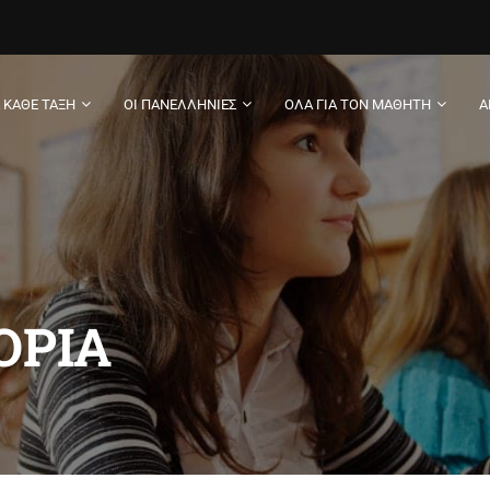
Α ΚΆΘΕ ΤΆΞΗ
ΟΙ ΠΑΝΕΛΛΉΝΙΕΣ
ΌΛΑ ΓΙΑ ΤΟΝ ΜΑΘΗΤΉ
Α
ΟΡΊΑ