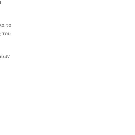
α
λα το
ς του
ρίων