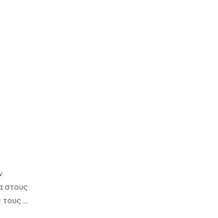
ν
α στους
 τους …