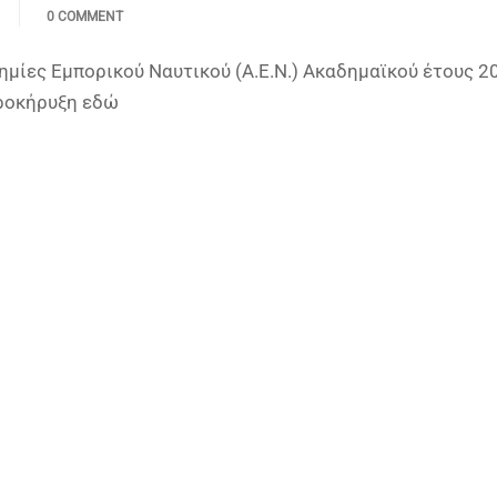
0 COMMENT
μίες Εμπορικού Ναυτικού (Α.Ε.Ν.) Ακαδημαϊκού έτους 2
Προκήρυξη εδώ